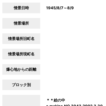
情景日時
1945/8/7～8/9
情景場所
情景場所旧町名
情景場所現町名
爆心地からの距離
ブロック別
＊＊絵の中