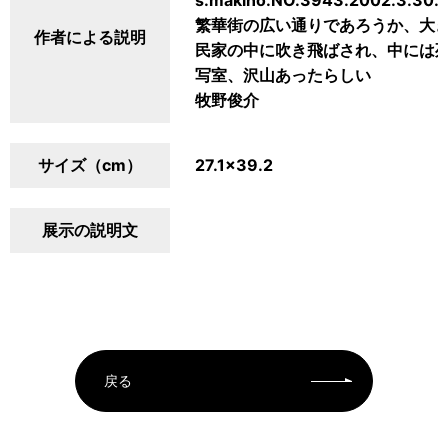
s.makino.NO.3943.2002.3
繁華街の広い通りであろうか、大
作者による説明
民家の中に吹き飛ばされ、中には
写室、沢山あったらしい
牧野俊介
サイズ（cm）
27.1×39.2
展示の説明文
戻る