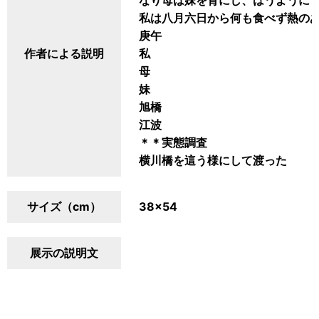
なり母は妹を背にし、はうように
私は八月六日から何も食べず熱の
庚午
作者による説明
私
母
妹
旭橋
江波
＊＊実態調査
横川橋を這う様にして渡った
サイズ（cm）
38×54
展示の説明文