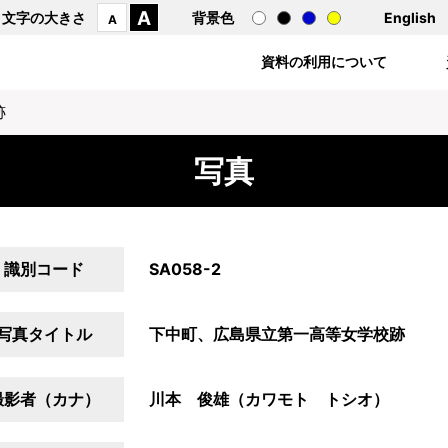
A
文字の大きさ
背景色
English
A
資料の利用について
跡
写真
識別コード
SA058-2
写真タイトル
下中町、広島県立第一高等女学校跡
撮影者（カナ）
川本 俊雄（カワモト トシオ）