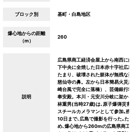
ブロック別
基町・白島地区
爆心地からの距離
260
（m）
広島県商工経済会屋上から南西に
下中央に全焼した日本赤十字社広
たまり、破壊された躯体が無残な姿
慈仙寺の鼻。左から日本簡易火災広
崎台風で完全に落橋）、芸備銀行
説明
奉安殿。本川・元安川分岐に架か
林重男(当時27歳)は､原子爆弾
スチールカメラマンとして参加｡残
10日まで､広島で撮影を行った｡
め､爆心地から260mの広島県商工