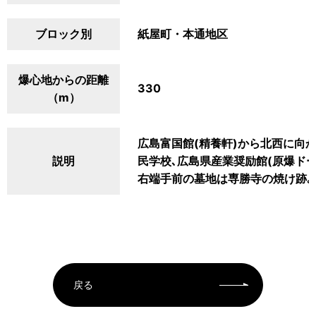
ブロック別
紙屋町・本通地区
爆心地からの距離
330
（m）
広島富国館(精養軒)から北西に向か
説明
民学校､広島県産業奨励館(原爆ドー
右端手前の墓地は専勝寺の焼け跡｡
戻る