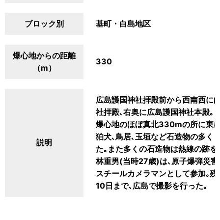
ブロック別
基町・白島地区
爆心地からの距離
330
（m）
広島護国神社拝殿前から西南西に向
社拝殿､右奥に広島護国神社本殿｡
爆心地のほぼ真北330mの所に東
狛犬､鳥居､玉垣など石造物の多く
説明
た｡また多くの石造物は熱線の跡を
林重男(当時27歳)は､原子爆弾
スチールカメラマンとして参加｡残
10日まで､広島で撮影を行った｡