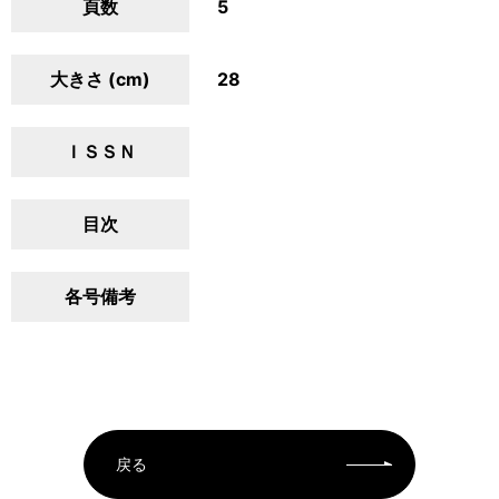
頁数
5
大きさ (cm)
28
ＩＳＳＮ
目次
各号備考
戻る