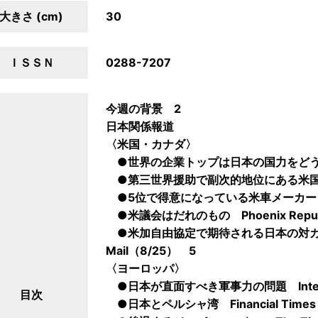
大きさ (cm)
30
ＩＳＳＮ
0288-7207
今週の背景 2
日本関係報道
〈米国・カナダ〉
●世界の企業トップは日本の国力をどう見るか
●第三世界援助で副次的地位にある米国 New
●5位で得意になっている米車メーカー Balt
●米議会はだれのもの Phoenix Repub
●米加自由協定で期待される日本の対カナダ直接
Mail（8/25） 5
〈ヨーロッパ〉
●日本が直面すべき軍事力の問題 Internatio
目次
●日本とペルシャ湾 Financial Times