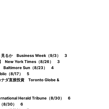
 Business Week（9/3） 3
 York Times（8/26） 3
imore Sun（8/23） 4
lic（8/17） 5
投資 Toronto Globe &
nal Herald Tribune（8/30） 6
（8/30） 6