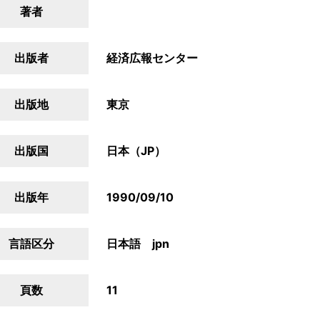
著者
出版者
経済広報センター
出版地
東京
出版国
日本（JP）
出版年
1990/09/10
言語区分
日本語 jpn
頁数
11