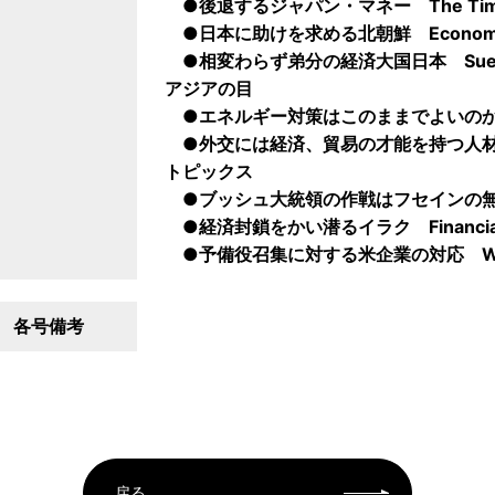
●後退するジャパン・マネー The Time
●日本に助けを求める北朝鮮 Economis
●相変わらず弟分の経済大国日本 Sueddeut
アジアの目
●エネルギー対策はこのままでよいのか 
●外交には経済、貿易の才能を持つ人材を
トピックス
●ブッシュ大統領の作戦はフセインの無力化 N
●経済封鎖をかい潜るイラク Financial 
●予備役召集に対する米企業の対応 Wall Str
各号備考
戻る