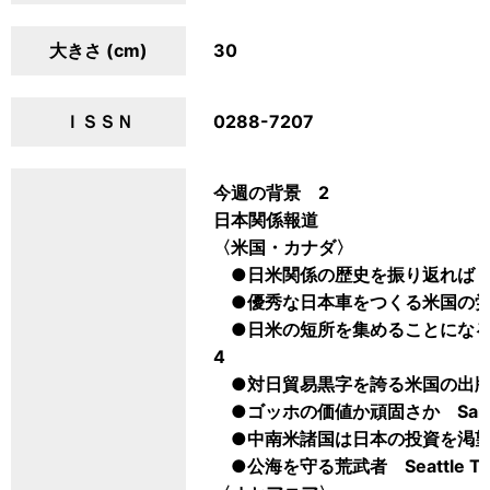
大きさ (cm)
30
ＩＳＳＮ
0288-7207
今週の背景 2
日本関係報道
〈米国・カナダ〉
●日米関係の歴史を振り返れば Wall S
●優秀な日本車をつくる米国の労働者 
●日米の短所を集めることになる小売制度
4
●対日貿易黒字を誇る米国の出版界 Phil
●ゴッホの価値か頑固さか San Die
●中南米諸国は日本の投資を渇望 Mia
●公海を守る荒武者 Seattle Ti