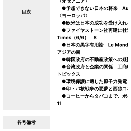
〈オセアニア〉
●予想できない日本の将来 Australia
目次
〈ヨーロッパ〉
●欧米は日本の成功を受け入れるべき F
●ファイヤストーン社再建に社運をか
Times（6/6） 8
●日本の黒字有用論 Le Monde
アジアの目
●韓国政府の不動産政策への疑問 
●台湾政府と企業の関係 工商時報
トピックス
●環境保護に適した原子力発電 For
●印・パ核戦争の悪夢と西独コネクション
●コーヒーからタバコまで、ボイコット
11
各号備考