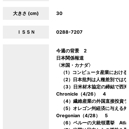
大きさ (cm)
30
ＩＳＳＮ
0288-7207
今週の背景 2
日本関係報道
〈米国・カナダ〉
（1）コンピュータ産業における日本から
（2）日本批判は人種差別ではない Det
（3）日米材木協定の締結で西海岸に朗
Chronicle（4/26） 4
（4）繊維産業の外国直接投資ラッシュ At
（5）オレゴン州経済に与える外国投
Oregonian（4/28） 5
（6）ペルーの大統領選挙 Atlanta C