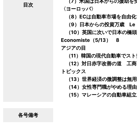
（7）米国は日本からの援助を受けるべき
目次
〈ヨーロッパ〉
（8）ECは自動車市場を自由化すべし F
（9）日本からの投資万歳 Le Mo
（10）英国に次いで日本の橋頭堡に
Economiste（5/13） 8
アジアの目
（11）韓国の現代自動車でスト突入 Asia
（12）対日赤字改善の道 工商時報
トピックス
（13）世界経済の微調整は無用 Wall 
（14）女性専門職がやめる理由 Interna
（15）マレーシアの自動車組立工場 Fi
各号備考