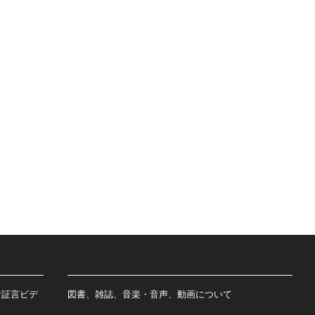
者証言ビデ
図書、雑誌、音楽・音声、動画について