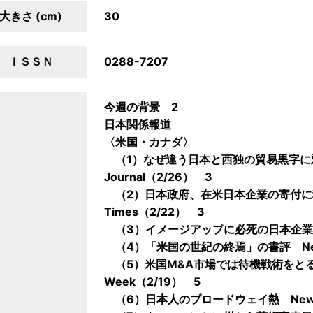
大きさ (cm)
30
ＩＳＳＮ
0288-7207
今週の背景 2
日本関係報道
〈米国・カナダ〉
（1）なぜ違う日本と西独の貿易黒字に対する
Journal（2/26） 3
（2）日本政府、在米日本企業の寄付に税制
Times（2/22） 3
（3）イメージアップに必死の日本企業 Los 
（4）「米国の世紀の終焉」の書評 New Yor
（5）米国M&A市場では待機戦術をとる日
Week（2/19） 5
（6）日本人のブロードウェイ熱 New York