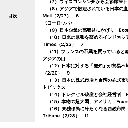
（7）ウィスコンシン州から芸術家来日 Milw
（8）アジアで歓迎されている日本の直接投資 
目次
Mail（2/27） 6
〈ヨーロッパ〉
（9）日本企業の高収益にかげり Econom
（10）日米の緊張を高めるインドネシアのデ
Times（2/23） 7
（11）フランスの不興を買っていると感じて
アジアの目
（12）日本に対する「無知」が貿易不
（2/20） 9
（13）日本の株式市場と台湾の株式市場
トピックス
（14）ドレクセル破産と会社経営者 New Y
（15）本物の超大国、アメリカ Econom
（16）東独移民に冷たくなる西独市民 Intern
Tribune（2/28） 11