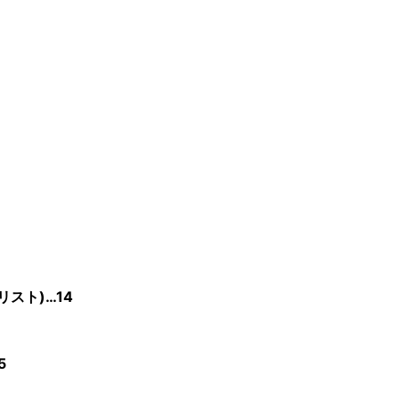
スト)…14
5