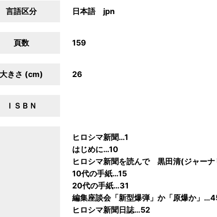
言語区分
日本語 jpn
頁数
159
大きさ (cm)
26
ＩＳＢＮ
ヒロシマ新聞…1
はじめに…10
ヒロシマ新聞を読んで 黒田清(ジャーナリ
10代の手紙…15
20代の手紙…31
編集座談会「新型爆弾」か「原爆か」…4
ヒロシマ新聞日誌…52