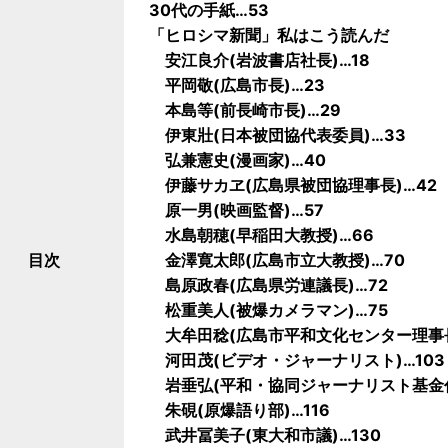
30代の手紙…53
「ヒロシマ新聞」私はこう読んだ
安江良介(岩波書店社長)…18
平岡敬(広島市長)…23
本島等(前長崎市長)…29
伊東壯(日本被団協代表委員)…33
弘兼憲史(漫画家)…40
伊藤サカヱ(広島県被団協理事長)…42
原一男(映画監督)…57
水島朝穂(早稲田大教授)…66
目次
金澤寛太郎(広島市立大教授)…70
島原政春(広島県労連議長)…72
松重美人(被爆カメラマン)…75
大牟田稔(広島市平和文化センター理事長
河田茂(ビデオ・ジャーナリスト)…103
岩垂弘(平和・協同ジャーナリスト基金代
朱硯(原爆語り部)…116
武井冨美子(東大和市議)…130