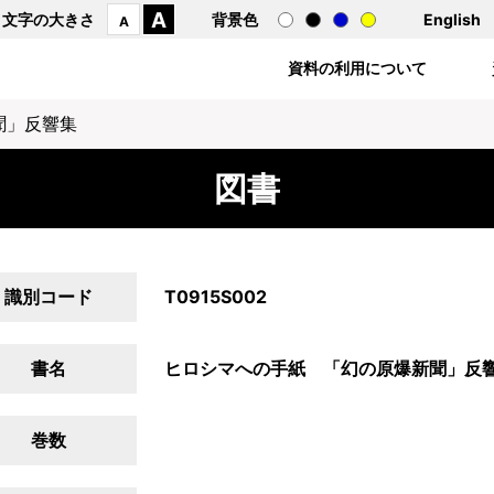
A
文字の大きさ
背景色
English
A
資料の利用について
聞」反響集
図書
識別コード
T0915S002
書名
ヒロシマへの手紙 「幻の原爆新聞」反
巻数