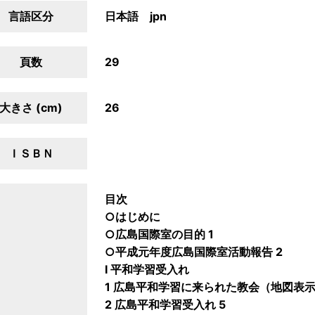
言語区分
日本語 jpn
頁数
29
大きさ (cm)
26
ＩＳＢＮ
目次
○はじめに
○広島国際室の目的 1
○平成元年度広島国際室活動報告 2
I 平和学習受入れ
1 広島平和学習に来られた教会（地図表示
2 広島平和学習受入れ 5