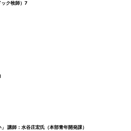
ドック牧師）7
加
い」 講師：水谷庄宏氏（本部青年開発課）