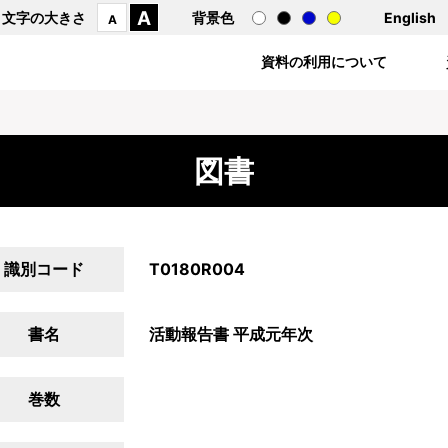
A
文字の大きさ
背景色
English
A
資料の利用について
図書
識別コード
T0180R004
書名
活動報告書 平成元年次
巻数