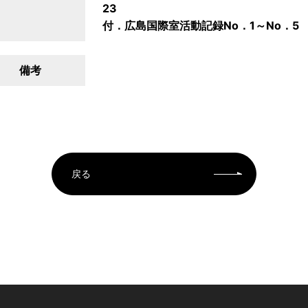
23
付．広島国際室活動記録No．1～No．5
備考
戻る