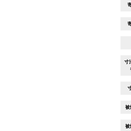
寸
被
被