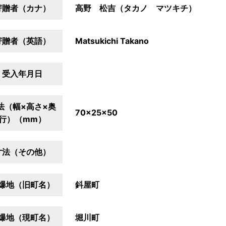
寄贈者（カナ）
高野 松吉（タカノ マツキチ）
寄贈者（英語）
Matsukichi Takano
受入年月日
法（幅×高さ×奥
70×25×50
行）（mm）
寸法（その他）
爆地（旧町名）
鈄屋町
爆地（現町名）
堀川町