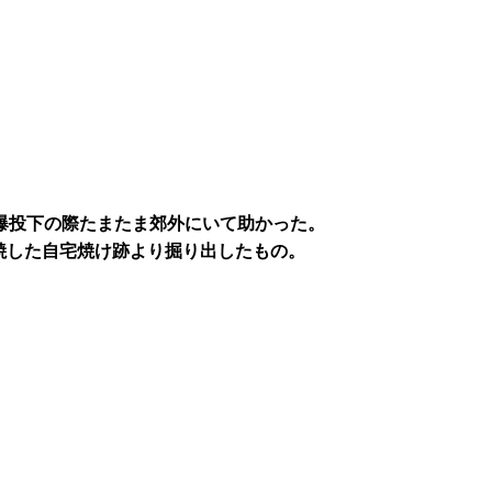
原爆投下の際たまたま郊外にいて助かった。
、全焼した自宅焼け跡より掘り出したもの。