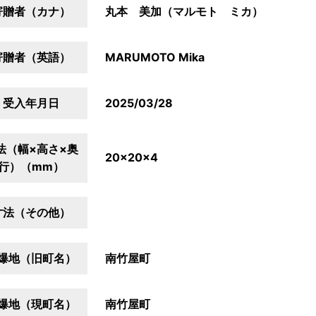
寄贈者（カナ）
丸本 美加（マルモト ミカ）
寄贈者（英語）
MARUMOTO Mika
受入年月日
2025/03/28
法（幅×高さ×奥
20×20×4
行）（mm）
寸法（その他）
爆地（旧町名）
南竹屋町
爆地（現町名）
南竹屋町