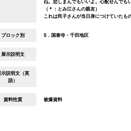
ね。悲しまんでもいいよ。心配せんでも
（＊：とみ江さんの親友）
これは民子さんが当日身につけていたも
ブロック別
5．国泰寺・千田地区
展示説明文
展示説明文（英
語）
資料性質
被爆資料