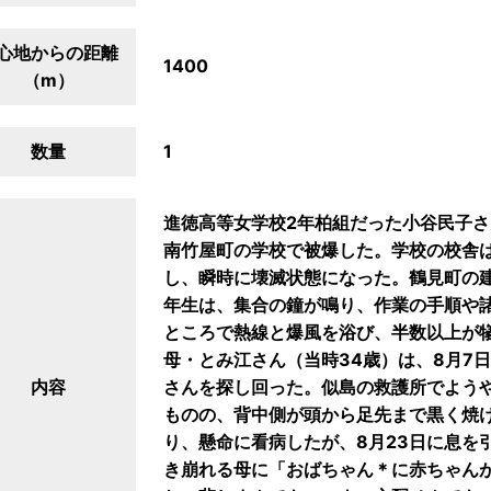
心地からの距離
1400
（m）
数量
1
進徳高等女学校2年柏組だった小谷民子さん
南竹屋町の学校で被爆した。学校の校舎
し、瞬時に壊滅状態になった。鶴見町の
年生は、集合の鐘が鳴り、作業の手順や
ところで熱線と爆風を浴び、半数以上が
母・とみ江さん（当時34歳）は、8月7
内容
さんを探し回った。似島の救護所でよう
ものの、背中側が頭から足先まで黒く焼け
り、懸命に看病したが、8月23日に息を
き崩れる母に「おばちゃん＊に赤ちゃん