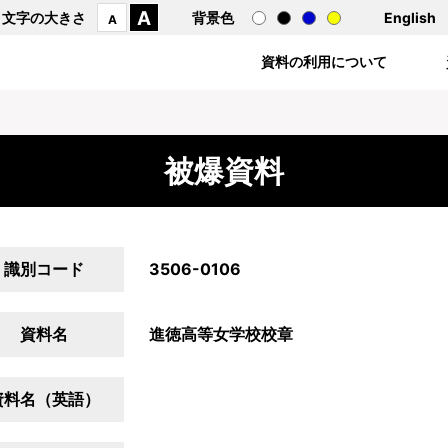
A
文字の大きさ
背景色
English
A
資料の利用について
被爆資料
識別コード
3506-0106
資料名
進徳高等女学校校章
資料名（英語）