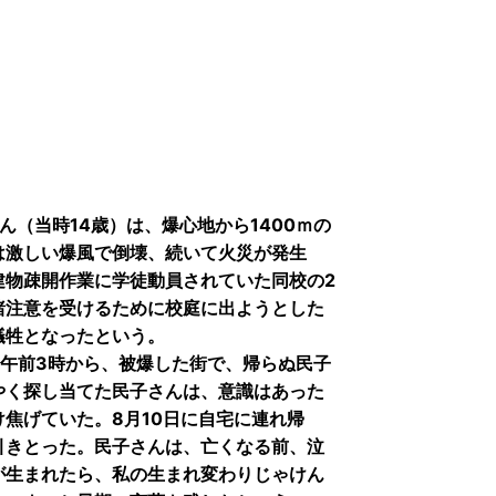
（当時14歳）は、爆心地から1400ｍの
は激しい爆風で倒壊、続いて火災が発生
建物疎開作業に学徒動員されていた同校の2
諸注意を受けるために校庭に出ようとした
犠牲となったという。
日午前3時から、被爆した街で、帰らぬ民子
やく探し当てた民子さんは、意識はあった
焦げていた。8月10日に自宅に連れ帰
引きとった。民子さんは、亡くなる前、泣
が生まれたら、私の生まれ変わりじゃけん