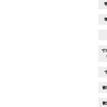
寸
被
被