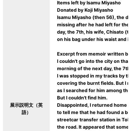
Items left by Isamu Miyasho
Donated by Koji Miyasho
Isamu Miyasho (then 56), the dir
missing after he had left for th
day, the 7th, his wife, Chisato (
on his bag under his waist and i
Excerpt from memoir written by
I couldn't go into the city on tha
morning of the next day, the 7th
I was stopped in my tracks by th
covering the burnt fields. But I
as I searched for him among the
But I couldn't find him.
展示説明文（英
Disappointed, I returned home 
語）
to tell me that he had found a bo
streetcar transfer station in Tok
the road. It appeared that some