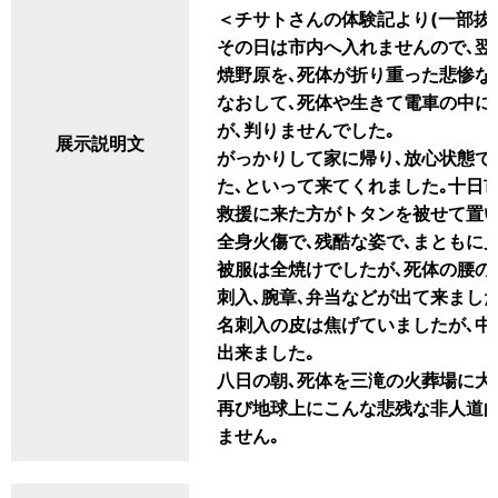
＜チサトさんの体験記より(一部抜
その日は市内へ入れませんので､翌
焼野原を､死体が折り重った悲惨な
なおして､死体や生きて電車の中に
が､判りませんでした｡
展示説明文
がっかりして家に帰り､放心状態で
た､といって来てくれました｡十日
救援に来た方がトタンを被せて置い
全身火傷で､残酷な姿で､まともに
被服は全焼けでしたが､死体の腰の
刺入､腕章､弁当などが出て来まし
名刺入の皮は焦げていましたが､中
出来ました｡
八日の朝､死体を三滝の火葬場に大
再び地球上にこんな悲残な非人道的
ません｡