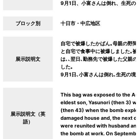
9月1日、小富さんは倒れ、生死の
ブロック別
十日市・中広地区
自宅で被爆したかばん｡母親の野間小
と自宅で食事中に被爆しました｡被
展示説明文
は､､翌日､勤務先で被爆した父親の
した｡
9月1日､小富さんは倒れ､生死の境
This bag was exposed to the A-
eldest son, Yasunori (then 3) wa
(then 43) when the bomb explod
展示説明文（英
damaged house and, the next day a
語）
were reunited with husband and
the bomb at work. On September 