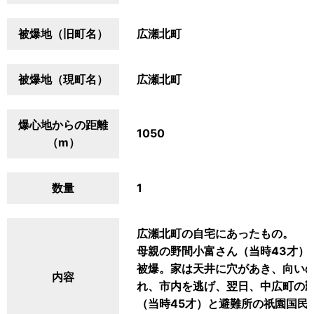
被爆地（旧町名）
広瀬北町
被爆地（現町名）
広瀬北町
爆心地からの距離
1050
（m）
数量
1
広瀬北町の自宅にあったもの。
母親の野間小富さん（当時43才）
被爆。家は天井に穴があき、向い
内容
れ、市内を逃げ、翌日、中広町の
（当時45才）と避難所の祇園国民