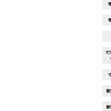
寸
被
被