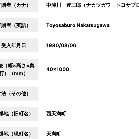
寄贈者（カナ）
中津川 豊三郎（ナカツガワ トヨサブ
寄贈者（英語）
Toyosaburo Nakatsugawa
受入年月日
1980/08/06
法（幅×高さ×奥
40×1000
行）（mm）
寸法（その他）
爆地（旧町名）
西天満町
爆地（現町名）
天満町