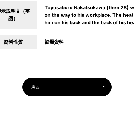
Toyosaburo Nakatsukawa (then 28) wa
展示説明文（英
on the way to his workplace. The heat
語）
him on his back and the back of his he
資料性質
被爆資料
戻る