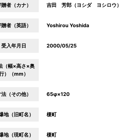
寄贈者（カナ）
吉田 芳郎（ヨシダ ヨシロウ）
寄贈者（英語）
Yoshirou Yoshida
受入年月日
2000/05/25
法（幅×高さ×奥
行）（mm）
寸法（その他）
65φ×120
爆地（旧町名）
榎町
爆地（現町名）
榎町