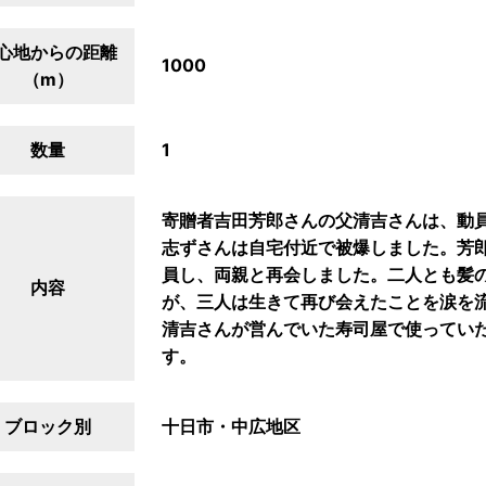
心地からの距離
1000
（m）
数量
1
寄贈者吉田芳郎さんの父清吉さんは、動
志ずさんは自宅付近で被爆しました。芳郎さ
員し、両親と再会しました。二人とも髪
内容
が、三人は生きて再び会えたことを涙を
清吉さんが営んでいた寿司屋で使ってい
す。
ブロック別
十日市・中広地区