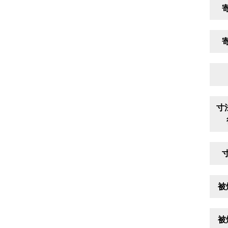
寸
被
被