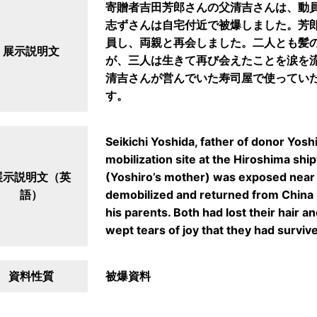
寄贈者吉田芳郎さんの父清吉さんは、動
志ずさんは自宅付近で被爆しました。芳郎さ
員し、両親と再会しました。二人とも髪
展示説明文
が、三人は生きて再び会えたことを涙を
清吉さんが営んでいた寿司屋で使ってい
す。
Seikichi Yoshida, father of donor Yosh
mobilization site at the Hiroshima shi
展示説明文（英
(Yoshiro’s mother) was exposed nea
語）
demobilized and returned from China 
his parents. Both had lost their hair 
wept tears of joy that they had surviv
資料性質
被爆資料