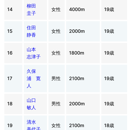
柳田
14
女性
4000m
19歳
圭子
住田
15
女性
2000m
19歳
静香
山本
16
女性
1800m
19歳
志津子
久保
17
浦 寛
男性
2100m
19歳
人
山口
18
男性
2000m
19歳
敏人
清水
19
女性
2100m
18歳
美代子