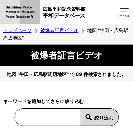
広島平和記念資料館
平和データベース
menu
トップページ
被爆者証言ビデオ
地図 "牛田・広島駅
周辺地区"
被爆者証言ビデオ
地図 "牛田・広島駅周辺地区" で 69 件検索されました。
キーワードを追加してさらに絞り込む