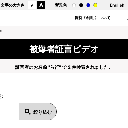
A
文字の大きさ
背景色
English
A
資料の利用について
"
被爆者証言ビデオ
証言者のお名前 "ら行" で 2 件検索されました。
む