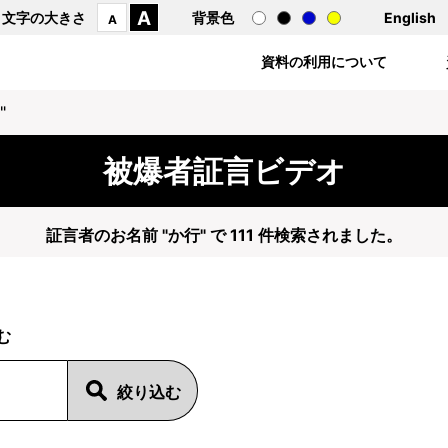
A
文字の大きさ
背景色
English
A
資料の利用について
"
被爆者証言ビデオ
証言者のお名前 "か行" で 111 件検索されました。
む