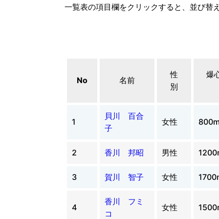
一覧表の項目欄をクリックすると、並び替
性
爆
No
名前
別
貝川 百合
1
女性
800
子
2
香川 邦昭
男性
1200
3
賀川 智子
女性
1700
香川 フミ
4
女性
1500
コ