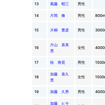
13
風藤 昭三
男性
14
片岡 脩
男性
800
15
片桐 豊彦
男性
300
片山 喜美
16
女性
400
恵
17
桂 将晃
男性
1500
加藤 喜久
18
女性
1500
恵
19
加藤 久男
男性
400
加藤 ヒサ