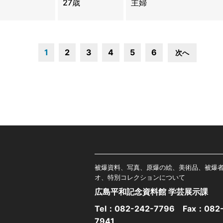
27歳
主婦
1
2
3
4
5
6
次へ
被爆資料、写真、原爆の絵、美術品、被爆
オ、特別コレクションについて
広島平和記念資料館 学芸展示課
Tel：
082-242-7796
Fax：082-
7941