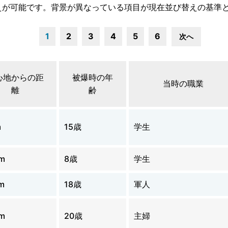
えが可能です。背景が異なっている項目が現在並び替えの基準
1
2
3
4
5
6
次へ
心地からの距
被爆時の年
当時の職業
離
齢
m
15歳
学生
m
8歳
学生
m
18歳
軍人
m
20歳
主婦