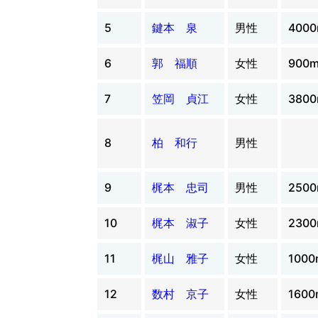
5
鍵本 泉
男性
400
6
郭 福順
女性
900
7
笠岡 貞江
女性
380
8
柏 和行
男性
9
梶本 忠司
男性
250
10
梶本 淑子
女性
230
11
梶山 雅子
女性
1000
12
数村 京子
女性
1600