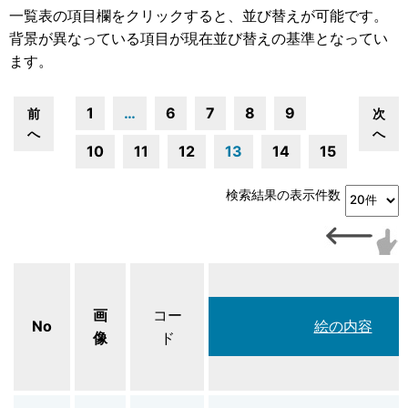
一覧表の項目欄をクリックすると、並び替えが可能です。
背景が異なっている項目が現在並び替えの基準となってい
ます。
1
…
6
7
8
9
前
次
へ
へ
10
11
12
13
14
15
検索結果の表示件数
画
コー
No
絵の内容
像
ド