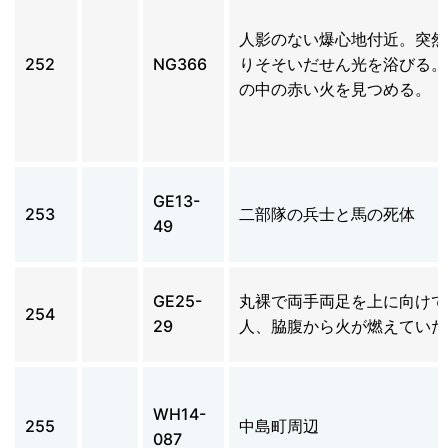
人影のない爆心地付近。突然
252
NG366
りそそいだせん光を浴びる。
の中の赤い火を見つめる。
GE13-
253
二部隊の兵士と馬の死体
49
GE25-
丸裸で両手両足を上に向けて
254
29
人、脇腹から火が燃えていた
WH14-
255
中島町周辺
087