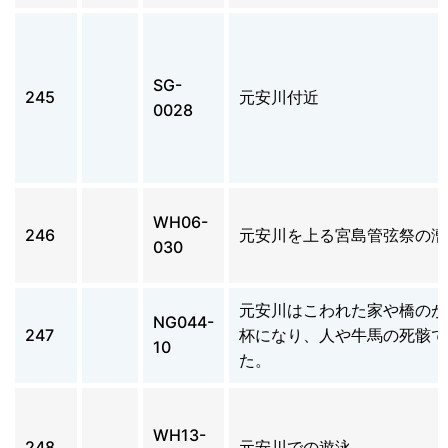
SG-
245
元安川付近
0028
WH06-
246
元安川を上る宮島管弦祭の漕
030
元安川はこわれた家や橋のが
NG044-
247
杯になり、人や牛馬の死骸で
10
た。
WH13-
248
元安川での遊泳