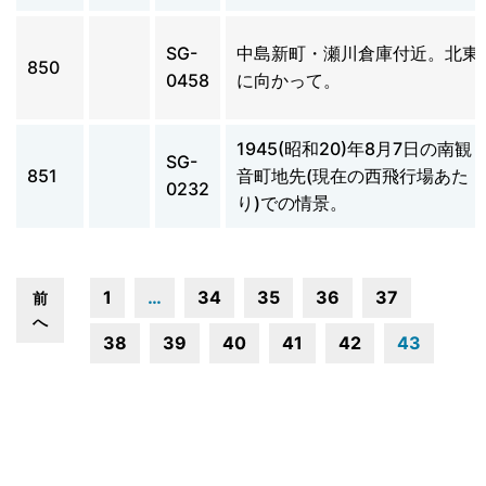
SG-
中島新町・瀬川倉庫付近。北東
850
0458
に向かって。
1945(昭和20)年8月7日の南観
SG-
851
音町地先(現在の西飛行場あた
0232
り)での情景。
1
…
34
35
36
37
前
へ
38
39
40
41
42
43