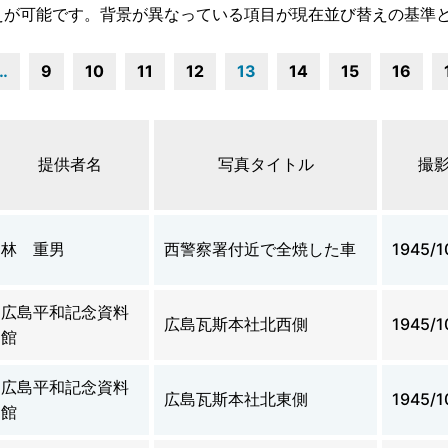
えが可能です。背景が異なっている項目が現在並び替えの基準
…
9
10
11
12
13
14
15
16
提供者名
写真タイトル
撮
林 重男
西警察署付近で全焼した車
1945/1
広島平和記念資料
広島瓦斯本社北西側
1945/1
館
広島平和記念資料
広島瓦斯本社北東側
1945/1
館