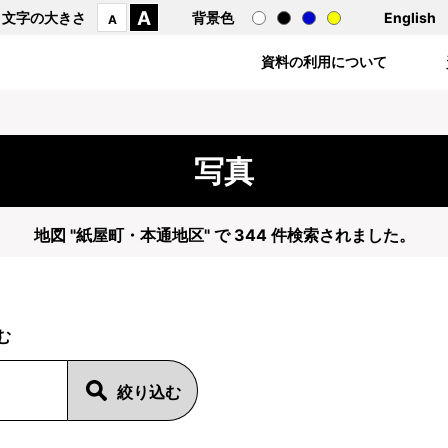
A
文字の大きさ
背景色
English
A
資料の利用について
写真
地図 "紙屋町・本通地区" で 344 件検索されました。
む