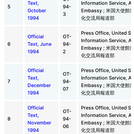
Text,
Information Service, A
5
94-
October
Embassy ; 米国大使
3
1994
化交流局報道部
Press Office, United St
Official
OT-
Information Service, A
6
Text, June
94-
Embassy ; 米国大使
1994
2
化交流局報道部
Official
Press Office, United St
OT-
Text,
Information Service, A
7
94-
December
Embassy ; 米国大使
07
1994
化交流局報道部
Official
Press Office, United St
OT-
Text,
Information Service, A
8
94-
November
Embassy ; 米国大使
06
1994
化交流局報道部