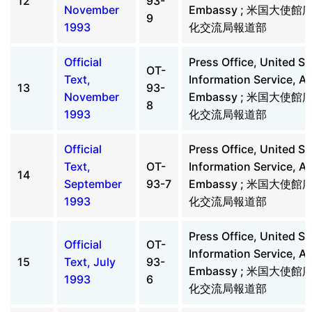
12
93-
November
Embassy ; 米国大使
9
1993
化交流局報道部
Official
Press Office, United St
OT-
Text,
Information Service, A
13
93-
November
Embassy ; 米国大使
8
1993
化交流局報道部
Official
Press Office, United St
Text,
OT-
Information Service, A
14
September
93-7
Embassy ; 米国大使
1993
化交流局報道部
Press Office, United St
Official
OT-
Information Service, A
15
Text, July
93-
Embassy ; 米国大使
1993
6
化交流局報道部