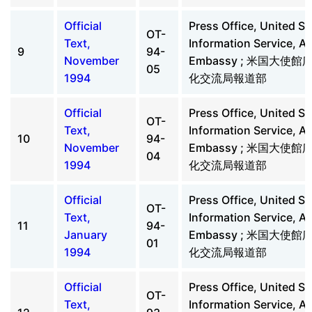
Official
Press Office, United St
OT-
Text,
Information Service, A
9
94-
November
Embassy ; 米国大使
05
1994
化交流局報道部
Official
Press Office, United St
OT-
Text,
Information Service, A
10
94-
November
Embassy ; 米国大使
04
1994
化交流局報道部
Official
Press Office, United St
OT-
Text,
Information Service, A
11
94-
January
Embassy ; 米国大使
01
1994
化交流局報道部
Official
Press Office, United St
OT-
Text,
Information Service, A