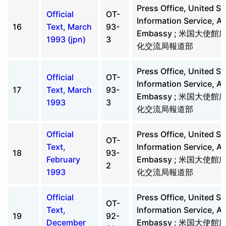
Press Office, United St
Official
OT-
Information Service, A
16
Text, March
93-
Embassy ; 米国大使
1993 (jpn)
3
化交流局報道部
Press Office, United St
Official
OT-
Information Service, A
17
Text, March
93-
Embassy ; 米国大使
1993
3
化交流局報道部
Official
Press Office, United St
OT-
Text,
Information Service, A
18
93-
February
Embassy ; 米国大使
2
1993
化交流局報道部
Official
Press Office, United St
OT-
Text,
Information Service, A
19
92-
December
Embassy ; 米国大使