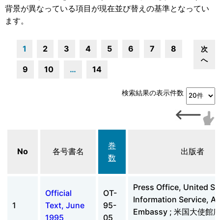
背景が異なっている項目が現在並び替えの基準となってい
ます。
1
2
3
4
5
6
7
8
次
へ
9
10
…
14
検索結果の表示件数
巻
No
各号書名
出版者
数
Press Office, United St
Official
OT-
Information Service, A
1
Text, June
95-
Embassy ; 米国大使
1995
05