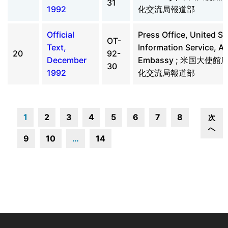
31
1992
化交流局報道部
Official
Press Office, United St
OT-
Text,
Information Service, A
20
92-
December
Embassy ; 米国大使
30
1992
化交流局報道部
1
2
3
4
5
6
7
8
次
へ
9
10
…
14