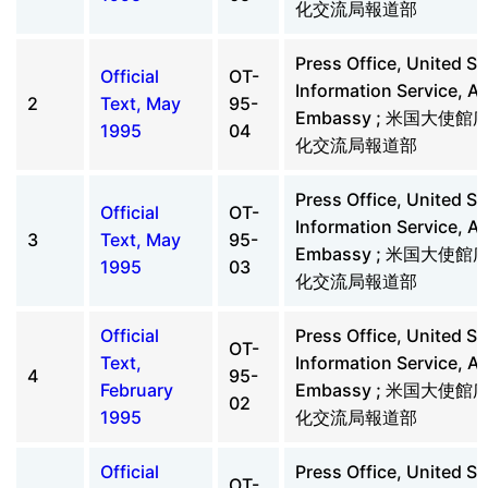
化交流局報道部
Press Office, United St
Official
OT-
Information Service, A
2
Text, May
95-
Embassy ; 米国大使
1995
04
化交流局報道部
Press Office, United St
Official
OT-
Information Service, A
3
Text, May
95-
Embassy ; 米国大使
1995
03
化交流局報道部
Official
Press Office, United St
OT-
Text,
Information Service, A
4
95-
February
Embassy ; 米国大使
02
1995
化交流局報道部
Official
Press Office, United St
OT-