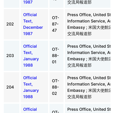
1987
交流局報道部
Official
Press Office, United St
OT-
Text,
Information Service, A
202
87-
December
Embassy ; 米国大使
47
1987
交流局報道部
Official
Press Office, United St
OT-
Text,
Information Service, A
203
88-
January
Embassy ; 米国大使
01
1988
交流局報道部
Official
Press Office, United St
OT-
Text,
Information Service, A
204
88-
January
Embassy ; 米国大使
02
1988
交流局報道部
Official
Press Office, United St
OT-