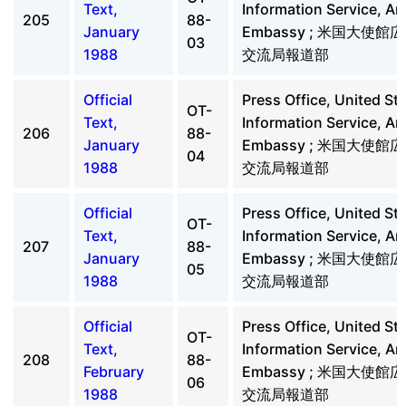
Text,
Information Service, A
205
88-
January
Embassy ; 米国大使
03
1988
交流局報道部
Official
Press Office, United St
OT-
Text,
Information Service, A
206
88-
January
Embassy ; 米国大使
04
1988
交流局報道部
Official
Press Office, United St
OT-
Text,
Information Service, A
207
88-
January
Embassy ; 米国大使
05
1988
交流局報道部
Official
Press Office, United St
OT-
Text,
Information Service, A
208
88-
February
Embassy ; 米国大使
06
1988
交流局報道部