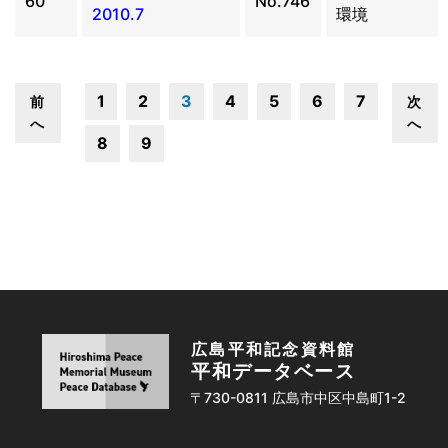
60
No.746
2010.7
環境
1
2
3
4
5
6
7
前
次
へ
へ
8
9
広島平和記念資料館
平和データベース
〒730-0811 広島市中区中島町1-2