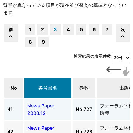
背景が異なっている項目が現在並び替えの基準となってい
ます。
1
2
3
4
5
6
7
前
次
へ
へ
8
9
検索結果の表示件数
No
各号書名
巻数
出版
News Paper
フォーラム平和
41
No.727
2008.12
環境
News Paper
フォーラム平和
42
No.728