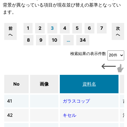
背景が異なっている項目が現在並び替えの基準となってい
ます。
1
2
3
4
5
6
7
前
次
へ
へ
8
9
10
…
34
検索結果の表示件数
No
画像
資料名
41
ガラスコップ
42
キセル