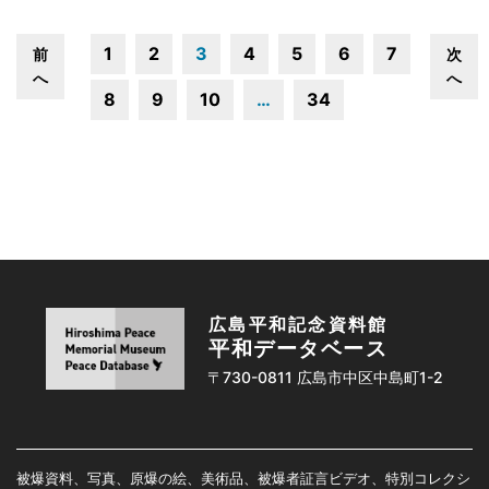
1
2
3
4
5
6
7
前
次
へ
へ
8
9
10
…
34
広島平和記念資料館
平和データベース
〒730-0811 広島市中区中島町1-2
被爆資料、写真、原爆の絵、美術品、被爆者証言ビデオ、特別コレクシ