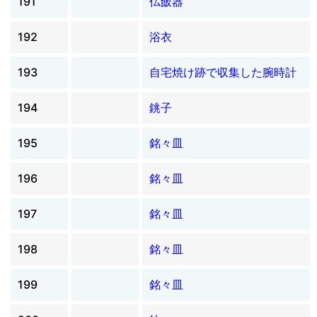
191
仏飯器
192
浴衣
193
自宅焼け跡で収集した腕時計
194
銚子
195
銘々皿
196
銘々皿
197
銘々皿
198
銘々皿
199
銘々皿