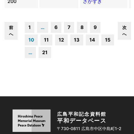
200
さかずき
1
…
6
7
8
9
前
次
へ
へ
10
11
12
13
14
15
…
21
広島平和記念資料館
平和データベース
〒730-0811 広島市中区中島町1-2