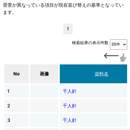
背景が異なっている項目が現在並び替えの基準となってい
ます。
1
検索結果の表示件数
No
画像
資料名
1
千人針
2
千人針
3
千人針