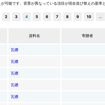
えが可能です。背景が異なっている項目が現在並び替えの基準
2
3
4
5
6
7
8
9
10
…
資料名
寄贈者
瓦礫
瓦礫
瓦礫
瓦礫
瓦礫