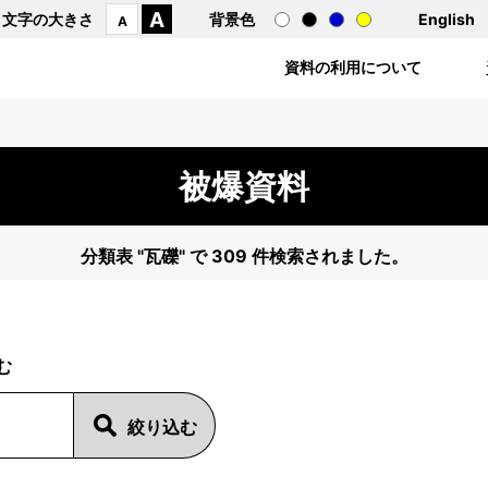
A
文字の大きさ
背景色
English
A
資料の利用について
被爆資料
分類表 "瓦礫" で 309 件検索されました。
む